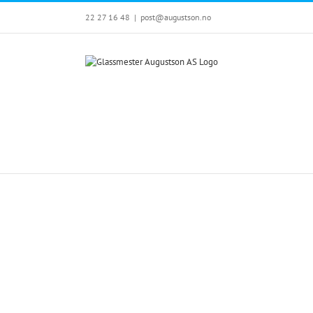
Skip
22 27 16 48
|
post@augustson.no
to
content